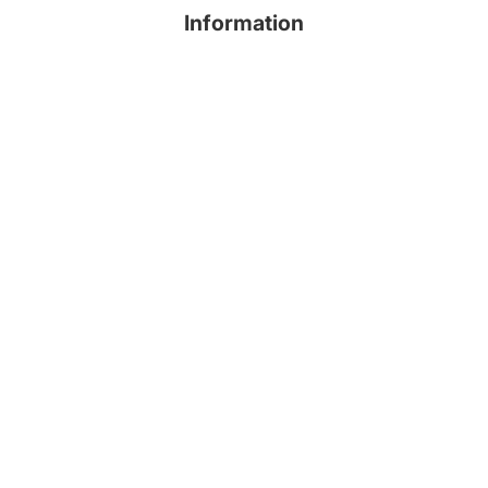
Information
ECサイト夏季休業のお知らせ
2026年8月11日(火)～2026年8月16日(日)まで夏季休業とさせていた
だきます。期間中のご購入商品につきましては2026年8月17日(月)よ
り順次発送いたします。